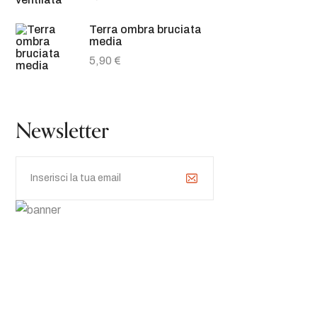
Terra ombra bruciata
media
5,90
€
Newsletter
Contattaci
info@alkimyapaint.com