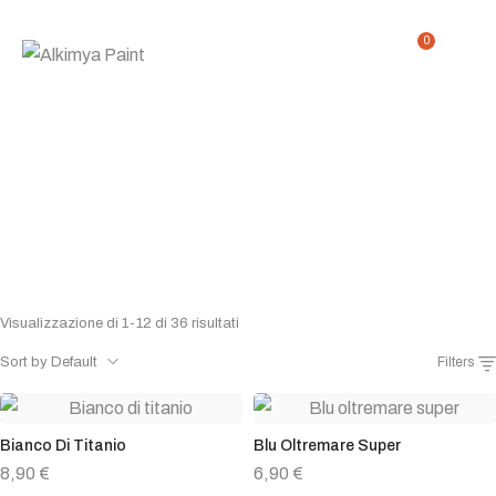
0
Pigmenti
Home
Shop
Pigmenti
/
/
Visualizzazione di 1-12 di 36 risultati
Sort by Default
Filters
Bianco Di Titanio
Blu Oltremare Super
8,90
€
6,90
€