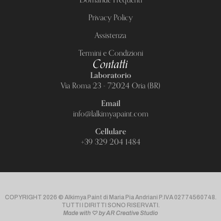
Domande Frequenti
Privacy Policy
Assistenza
Termini e Condizioni
Contatti
Laboratorio
Via Roma 23 - 72024 Oria (BR)
Email
info@lalkimyapaint.com
Cellulare
+39 329 204 1484
COPYRIGHT 2026 © Alkimya Paint di Maria Pia Andriani P.IVA 02774560748.
TUTTI I DIRITTI SONO RISERVATI.
Made with ♡ by AR Creative Studio