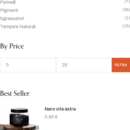
(7)
Pennelli
(36)
Pigmenti
(1)
Sgrassatori
(15)
Tempere Naturali
By Price
FILTRA
Best Seller
Nero vite extra
5,90
€