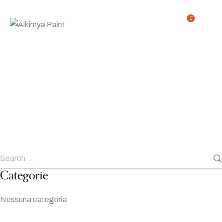
0
Compiti
Home
Compiti
/
Categorie
Nessuna categoria