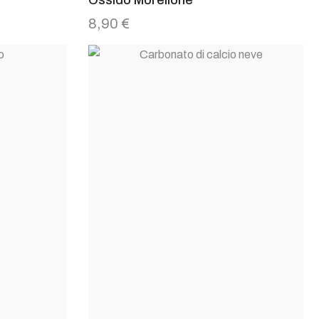
8,90
€